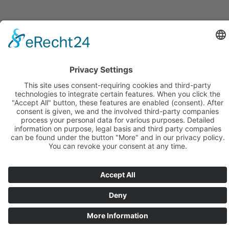
Clown Luftikus = Bernd Warnecke
© 2021 – 2026
PHOENIX Werbung, Service @ Communication